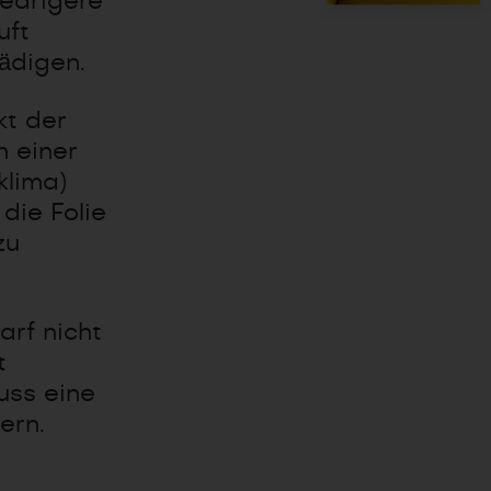
iedrigere
uft
ädigen.
kt der
n einer
klima)
die Folie
zu
rf nicht
t
uss eine
ern.