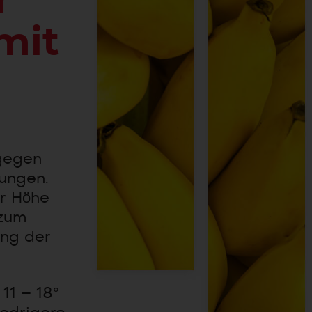
r
mit
 gegen
ungen.
r Höhe
 zum
ung der
11 – 18°