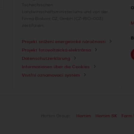
Tschechischen
Landwirtschaftsministeriums und von der
Firma Biokont CZ, GmbH (CZ-BIO-003)
M
zertifiziert.
B
Projekt snížení energetické náročnosti
Projekt fotovoltaická elektrárna
Datenschutzerklärung
Informationen über die Cookies
Vnitřní oznamovací systém
Hortim Group:
Hortim
Hortim SK
Farm 