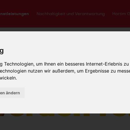
nstleistungen
Nachhaltigkeit und Verantwortung
Hortim 
ig
 Technologien, um Ihnen ein besseres Internet-Erlebnis zu
r reifen 
 Technologien nutzen wir außerdem, um Ergebnisse zu mess
wickeln.
gen ändern
erden re