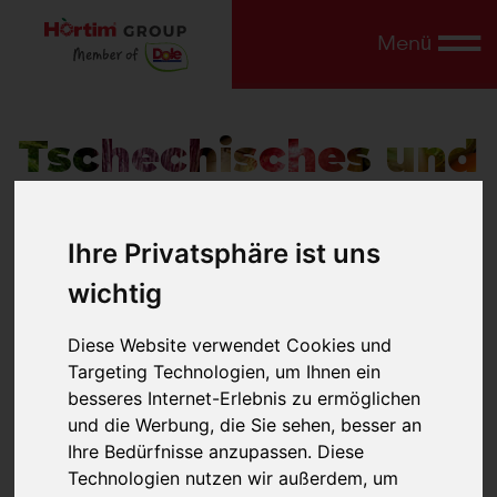
Menü
Tschechisches und
Slowakisches Obst
und Gemüse
Ihre Privatsphäre ist uns
wichtig
Das breiteste Angebot
von frischen
Diese Website verwendet Cookies und
Inlandsprodukten.
Targeting Technologien, um Ihnen ein
besseres Internet-Erlebnis zu ermöglichen
und die Werbung, die Sie sehen, besser an
Ihre Bedürfnisse anzupassen. Diese
Endlose
Technologien nutzen wir außerdem, um