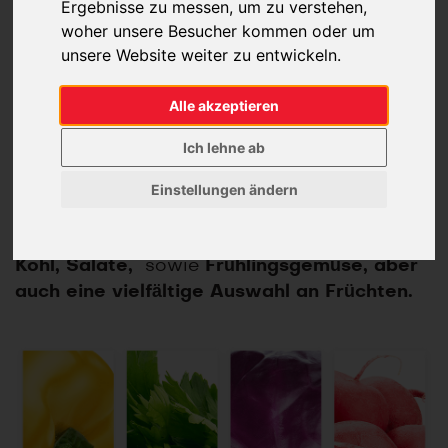
Ergebnisse zu messen, um zu verstehen,
woher unsere Besucher kommen oder um
Auswahl
unsere Website weiter zu entwickeln.
Alle akzeptieren
Wählen Sie aus dem breitesten Angebot an
Ich lehne ab
frischen Produkten aus unserem Land.
Während der Saison gehören zu den
Einstellungen ändern
Produktgruppen vor allem
Paprika,
Blumenkohl, Knoblauch, Petersilie, Karotte,
Kohl, Salate,
sowie
Frühlingsgemüse, aber
auch eine vielfältige Auswahl an Früchten.